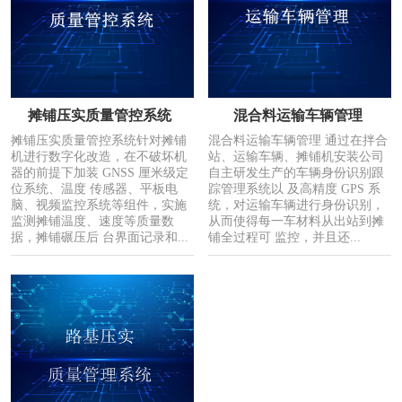
摊铺压实质量管控系统
混合料运输车辆管理
摊铺压实质量管控系统针对摊铺
混合料运输车辆管理 通过在拌合
机进行数字化改造，在不破坏机
站、运输车辆、摊铺机安装公司
器的前提下加装 GNSS 厘米级定
自主研发生产的车辆身份识别跟
位系统、温度 传感器、平板电
踪管理系统以 及高精度 GPS 系
脑、视频监控系统等组件，实施
统，对运输车辆进行身份识别，
监测摊铺温度、速度等质量数
从而使得每一车材料从出站到摊
据，摊铺碾压后 台界面记录和...
铺全过程可 监控，并且还...